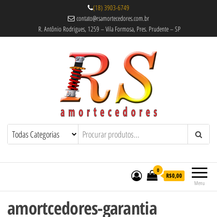
(18) 3903-6749
contato@rsamortecedores.com.br
R. Antônio Rodrigues, 1259 – Vila Formosa, Pres. Prudente – SP
Rs Amortecedores Recondicionados –
Amortecedores Recondicionados de
qualidade reconhecida.
Suspensão e Molas
0
R$0,00
Menu
amortcedores-garantia