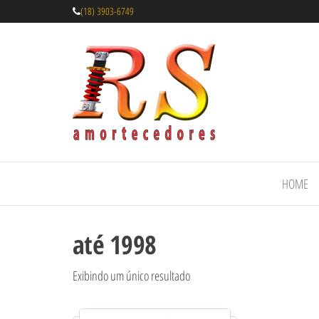
(18) 3903-6749
Rs
Amortecedores
Recondicionados
Amortecedor
de qualidade
Recondicion
reconhecida.
– Suspensão 
Molas
HOME
até 1998
Exibindo um único resultado