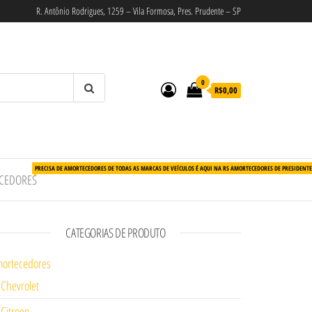
R. Antônio Rodrigues, 1259 – Vila Formosa, Pres. Prudente – SP
0
R$0,00
PRECISA DE AMORTECEDORES DE TODAS AS MARCAS DE VEÍCULOS É AQUI NA RS AMORTECEDORES DE PRESIDENT
CEDORES
CATEGORIAS DE PRODUTO
ortecedores
Chevrolet
Citroen