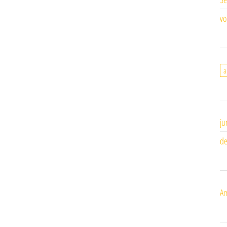
vo
a
ju
de
Am