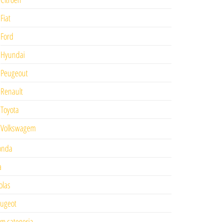
Fiat
Ford
Hyundai
Peugeout
Renault
Toyota
Volkswagem
onda
a
las
ugeot
m categoria