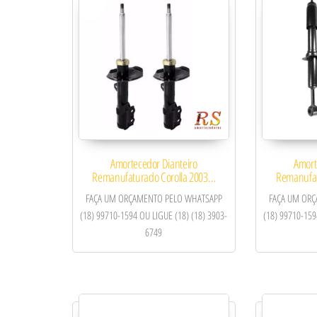
Amortecedor Dianteiro
Amort
Remanufaturado Corolla 2003…
Remanufat
FAÇA UM ORÇAMENTO PELO WHATSAPP
FAÇA UM OR
(18) 99710-1594 OU LIGUE (18) (18) 3903-
(18) 99710-159
6749