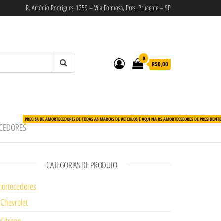
R. Antônio Rodrigues, 1259 – Vila Formosa, Pres. Prudente – SP
0
R$0,00
PRECISA DE AMORTECEDORES DE TODAS AS MARCAS DE VEÍCULOS É AQUI NA RS AMORTECEDORES DE PRESIDENT
CEDORES
CATEGORIAS DE PRODUTO
ortecedores
Chevrolet
Citroen