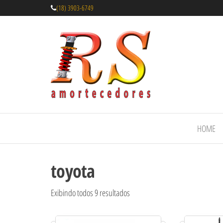
(18) 3903-6749
Rs
Amortecedores
Recondicionados
Amortecedor
de qualidade
Recondicion
reconhecida.
– Suspensão 
Molas
HOME
toyota
Exibindo todos 9 resultados