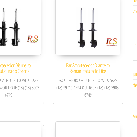
vo
a
rtecedor Dianteiro
Par Amortecedor Dianteiro
faturado Corona
Remanufaturado Etios
ju
ÇAMENTO PELO WHATSAPP
FAÇA UM ORÇAMENTO PELO WHATSAPP
de
4 OU LIGUE (18) (18) 3903-
(18) 99710-1594 OU LIGUE (18) (18) 3903-
6749
6749
Am