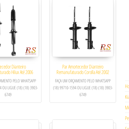
ecedor Dianteiro
Par Amortecedor Dianteiro
urado Hilux Até 2006
Remanufaturado Corolla Até 2002
ÇAMENTO PELO WHATSAPP
FAÇA UM ORÇAMENTO PELO WHATSAPP
H
4 OU LIGUE (18) (18) 3903-
(18) 99710-1594 OU LIGUE (18) (18) 3903-
6749
6749
Ki
Mo
Pe
Se