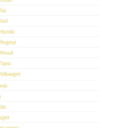
Fiat
Ford
Hyundai
Peugeout
Renault
Toyota
Volkswagem
onda
a
las
ugeot
m categoria