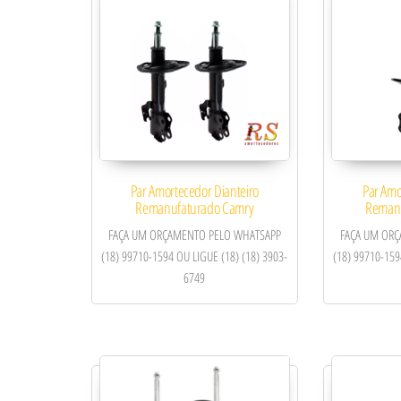
Par Amortecedor Dianteiro
Par Amo
Remanufaturado Camry
Remanu
FAÇA UM ORÇAMENTO PELO WHATSAPP
FAÇA UM OR
(18) 99710-1594 OU LIGUE (18) (18) 3903-
(18) 99710-159
6749