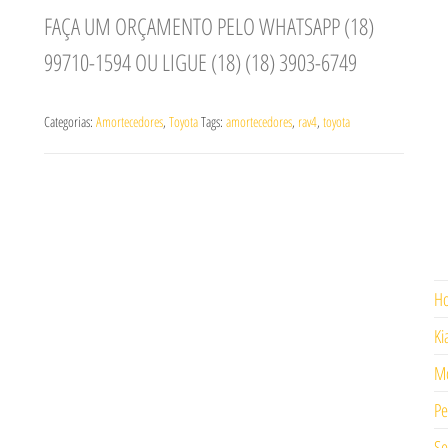
FAÇA UM ORÇAMENTO PELO WHATSAPP (18)
99710-1594 OU LIGUE (18) (18) 3903-6749
Categorias:
Amortecedores
,
Toyota
Tags:
amortecedores
,
rav4
,
toyota
H
Ki
Mo
Pe
Se