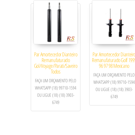
Par Amortecedor Dianteiro
Par Amortecedor Dianteir
Remanufaturado
Remanufaturado Golf 199
Gol/Voyage/Parati/Saveiro
96 97 98 Mexicano
Todos
FAÇA UM ORÇAMENTO PELO
FAÇA UM ORÇAMENTO PELO
WHATSAPP (18) 99710-1594
WHATSAPP (18) 99710-1594
OU LIGUE (18) (18) 3903-
OU LIGUE (18) (18) 3903-
6749
6749