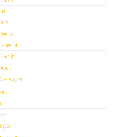
Fiat
Ford
Hyundai
Peugeout
Renault
Toyota
Volkswagem
onda
a
las
ugeot
m categoria