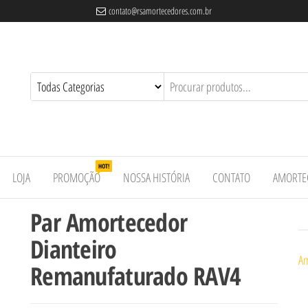
contato@rsamortecedores.com.br
es
ados
e
HOT!
LOJA
PROMOÇÃO
NOSSA HISTÓRIA
CONTATO
AMORTE
Par Amortecedor
Dianteiro
Am
Remanufaturado RAV4