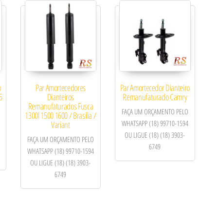
o
Par Amortecedores
Par Amortecedor Dianteiro
5
Dianteiros
Remanufaturado Camry
Remanufaturados Fusca
FAÇA UM ORÇAMENTO PELO
1300l 1500 1600 / Brasilia /
WHATSAPP (18) 99710-1594
Variant
OU LIGUE (18) (18) 3903-
FAÇA UM ORÇAMENTO PELO
6749
WHATSAPP (18) 99710-1594
OU LIGUE (18) (18) 3903-
6749