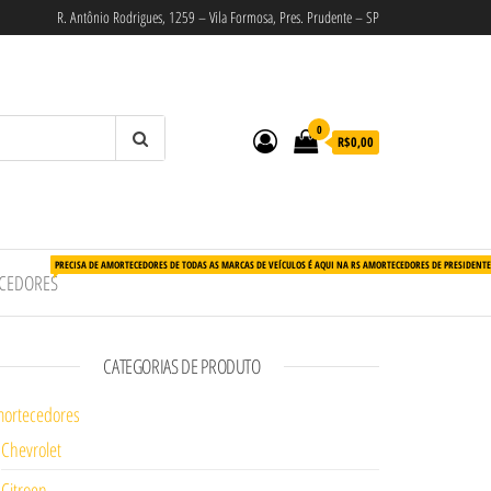
R. Antônio Rodrigues, 1259 – Vila Formosa, Pres. Prudente – SP
0
R$0,00
PRECISA DE AMORTECEDORES DE TODAS AS MARCAS DE VEÍCULOS É AQUI NA RS AMORTECEDORES DE PRESIDENT
CEDORES
CATEGORIAS DE PRODUTO
ortecedores
Chevrolet
Citroen