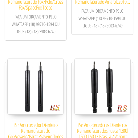
Remanufaturado Fox/Polo/Cross
Remanufaturado Amarok 2010…
Fox/SpaceFox Todos
FAÇA UM ORÇAMENTO PELO
FAÇA UM ORÇAMENTO PELO
WHATSAPP (18) 99710-1594 OU
WHATSAPP (18) 99710-1594 OU
LIGUE (18) (18) 3903-6749
LIGUE (18) (18) 3903-6749
Par Amortecedor Dianteiro
Par Amortecedores Dianteiros
Remanufaturado
Remanufaturados Fusca 1300l
Gol/Voyage/Parati/Saveiro Todos
1500 1600 / Brasilia / Variant