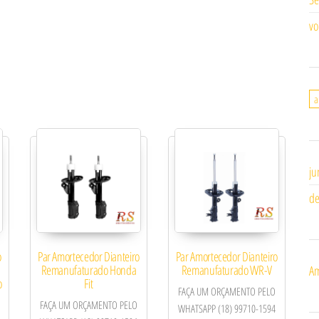
vo
a
ju
de
o
Par Amortecedor Dianteiro
Par Amortecedor Dianteiro
Remanufaturado Honda
Remanufaturado WR-V
Am
o
Fit
FAÇA UM ORÇAMENTO PELO
FAÇA UM ORÇAMENTO PELO
WHATSAPP (18) 99710-1594