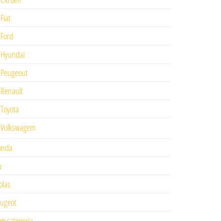
Fiat
Ford
Hyundai
Peugeout
Renault
Toyota
Volkswagem
onda
a
las
ugeot
m categoria