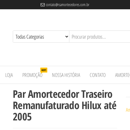
contato@rsamortecedores.com.br
es
ados
e
HOT!
LOJA
PROMOÇÃO
NOSSA HISTÓRIA
CONTATO
AMORTE
Par Amortecedor Traseiro
Remanufaturado Hilux até
Am
2005