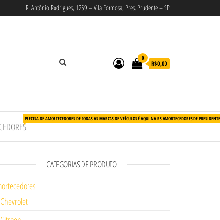
R. Antônio Rodrigues, 1259 – Vila Formosa, Pres. Prudente – SP
0
R$0,00
PRECISA DE AMORTECEDORES DE TODAS AS MARCAS DE VEÍCULOS É AQUI NA RS AMORTECEDORES DE PRESIDENT
CEDORES
CATEGORIAS DE PRODUTO
ortecedores
Chevrolet
Citroen