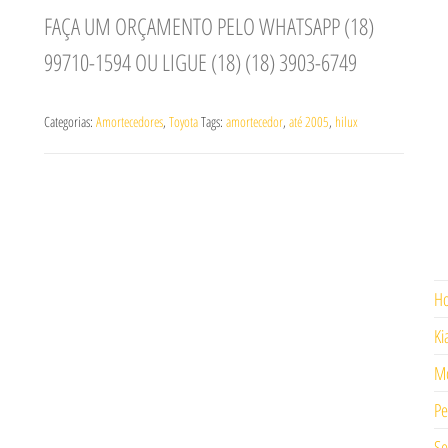
FAÇA UM ORÇAMENTO PELO WHATSAPP (18)
99710-1594 OU LIGUE (18) (18) 3903-6749
Categorias:
Amortecedores
,
Toyota
Tags:
amortecedor
,
até 2005
,
hilux
H
Ki
Mo
Pe
Se