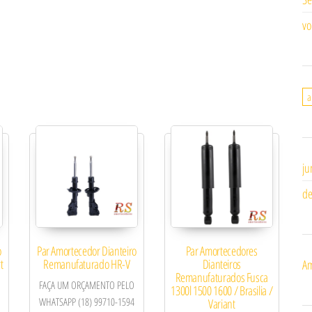
vo
a
ju
de
o
Par Amortecedor Dianteiro
Par Amortecedores
t
Remanufaturado HR-V
Dianteiros
Am
Remanufaturados Fusca
FAÇA UM ORÇAMENTO PELO
1300l 1500 1600 / Brasilia /
WHATSAPP (18) 99710-1594
Variant