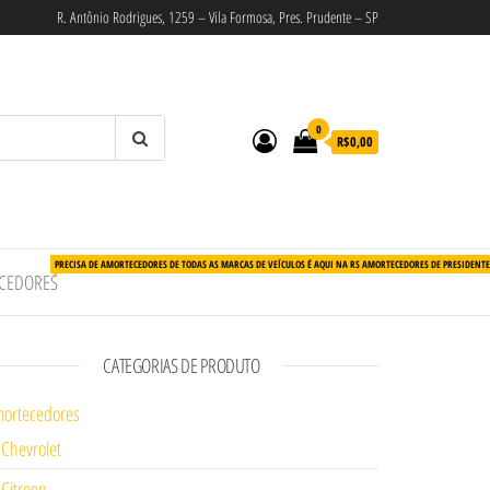
R. Antônio Rodrigues, 1259 – Vila Formosa, Pres. Prudente – SP
0
R$0,00
PRECISA DE AMORTECEDORES DE TODAS AS MARCAS DE VEÍCULOS É AQUI NA RS AMORTECEDORES DE PRESIDENT
CEDORES
CATEGORIAS DE PRODUTO
ortecedores
Chevrolet
Citroen