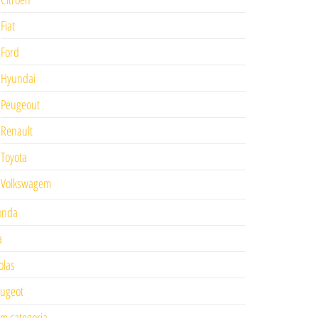
Fiat
Ford
Hyundai
Peugeout
Renault
Toyota
Volkswagem
onda
a
las
ugeot
m categoria