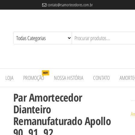
contato@rsamortecedores.com.br
es
ados
e
HOT!
LOJA
PROMOÇÃO
NOSSA HISTÓRIA
CONTATO
AMORTE
Par Amortecedor
Dianteiro
Am
Remanufaturado Apollo
90, 91, 92