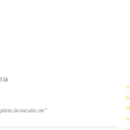
G5 G6
H
Ki
Mo
gatórios são marcados com
*
Pe
Se