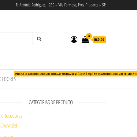
R. Antônio Rodrigues, 1259 – Vila Formosa, Pres. Prudente – SP
0
R$0,00
PRECISA DE AMORTECEDORES DE TODAS AS MARCAS DE VEÍCULOS É AQUI NA RS AMORTECEDORES DE PRESIDENT
CEDORES
CATEGORIAS DE PRODUTO
ortecedores
Chevrolet
Citroen