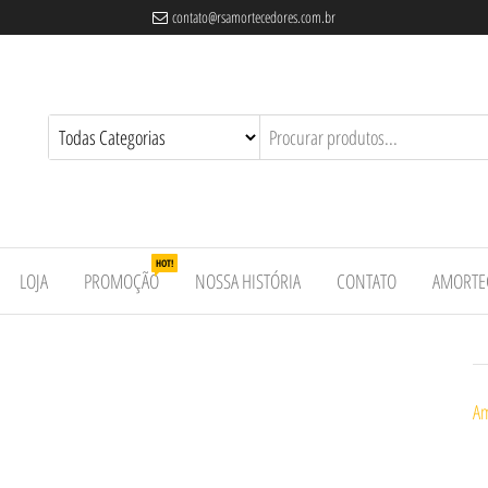
contato@rsamortecedores.com.br
es
ados
e
HOT!
LOJA
PROMOÇÃO
NOSSA HISTÓRIA
CONTATO
AMORTE
Am