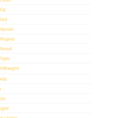
Fiat
Ford
Hyundai
Peugeout
Renault
Toyota
Volkswagem
onda
a
las
ugeot
m categoria