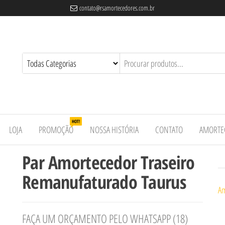
contato@rsamortecedores.com.br
es
ados
e
HOT!
LOJA
PROMOÇÃO
NOSSA HISTÓRIA
CONTATO
AMORTE
Par Amortecedor Traseiro
Remanufaturado Taurus
Am
FAÇA UM ORÇAMENTO PELO WHATSAPP (18)