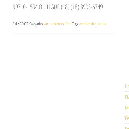
99710-1594 OU LIGUE (18) (18) 3903-6749
SKU:
FD076
Categorias:
Amortecedores
,
Ford
Tags:
amortecedor
,
taurus
H
Ki
Mo
Pe
Se