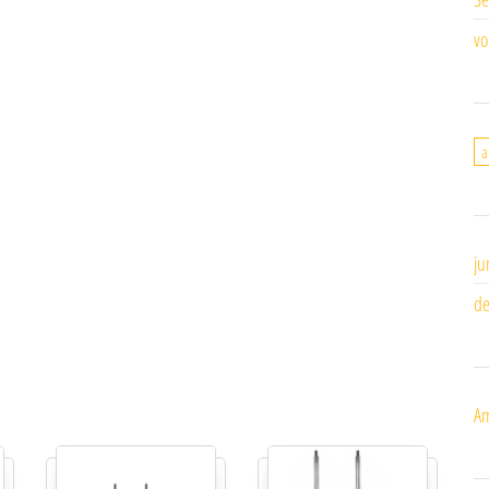
vo
a
ju
de
Am