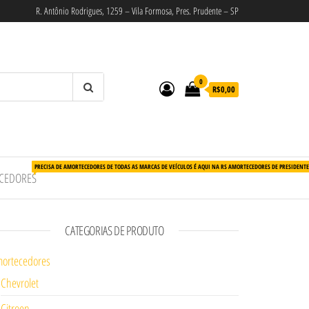
R. Antônio Rodrigues, 1259 – Vila Formosa, Pres. Prudente – SP
0
R$0,00
PRECISA DE AMORTECEDORES DE TODAS AS MARCAS DE VEÍCULOS É AQUI NA RS AMORTECEDORES DE PRESIDENT
CEDORES
CATEGORIAS DE PRODUTO
ortecedores
Chevrolet
Citroen