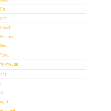
Fiat
Ford
Hyundai
Peugeout
Renault
Toyota
Volkswagem
onda
a
las
ugeot
m categoria