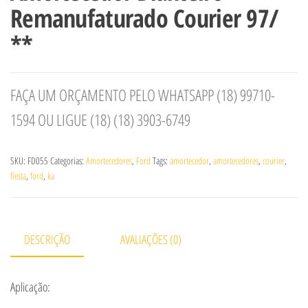
Remanufaturado Courier 97/
**
FAÇA UM ORÇAMENTO PELO WHATSAPP (18) 99710-
1594 OU LIGUE (18) (18) 3903-6749
SKU:
FD055
Categorias:
Amortecedores
,
Ford
Tags:
amortecedor
,
amortecedores
,
courier
,
fiesta
,
ford
,
ka
DESCRIÇÃO
AVALIAÇÕES (0)
Aplicação: