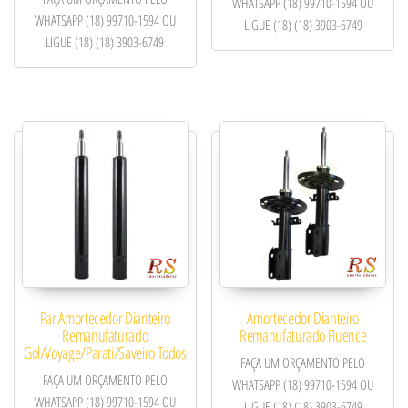
WHATSAPP (18) 99710-1594 OU
WHATSAPP (18) 99710-1594 OU
LIGUE (18) (18) 3903-6749
LIGUE (18) (18) 3903-6749
Par Amortecedor Dianteiro
Amortecedor Dianteiro
Remanufaturado
Remanufaturado Fluence
Gol/Voyage/Parati/Saveiro Todos
FAÇA UM ORÇAMENTO PELO
FAÇA UM ORÇAMENTO PELO
WHATSAPP (18) 99710-1594 OU
WHATSAPP (18) 99710-1594 OU
LIGUE (18) (18) 3903-6749